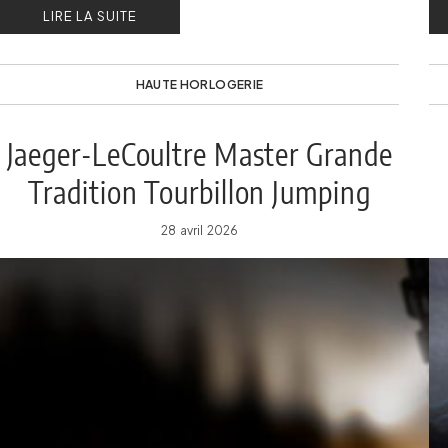
LIRE LA SUITE
amateurs de haute horlogerie.
HAUTE HORLOGERIE
Jaeger-LeCoultre Master Grande
Tradition Tourbillon Jumping
Date
28 avril 2026