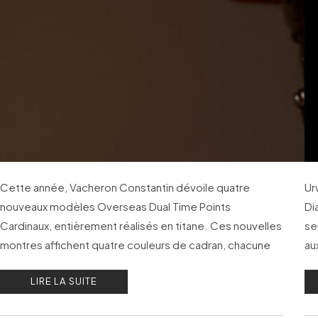
Cette année, Vacheron Constantin dévoile quatre
Ur
nouveaux modèles Overseas Dual Time Points
Di
Cardinaux, entièrement réalisés en titane. Ces nouvelles
se
montres affichent quatre couleurs de cadran, chacune
au
associée à un point cardinal.
pa
LIRE LA SUITE