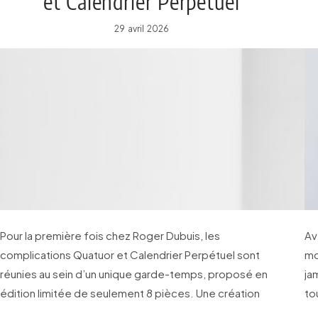
et Calendrier Perpétuel
29 avril 2026
Pour la première fois chez Roger Dubuis, les
Av
complications Quatuor et Calendrier Perpétuel sont
mo
réunies au sein d’un unique garde-temps, proposé en
ja
édition limitée de seulement 8 pièces. Une création
to
réalisée par des horlogers passionnés, pour les
l’