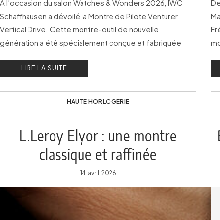
À l’occasion du salon Watches & Wonders 2026, IWC
De
Schaffhausen a dévoilé la Montre de Pilote Venturer
Ma
Vertical Drive. Cette montre-outil de nouvelle
Fr
génération a été spécialement conçue et fabriquée
mo
pour satisfaire aux exigences uniques du vol spatial
no
LIRE LA SUITE
habité.
HAUTE HORLOGERIE
L.Leroy Elyor : une montre
classique et raffinée
14 avril 2026