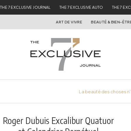
THE 7 EXCLUSIVE JOURNAL
THE 7 EXCLUSIVE AUTO
THE 7 EX
ART DE VIVRE
BEAUTÉ & BIEN-ÊTR
La beauté des choses n'
Roger Dubuis Excalibur Quatuor