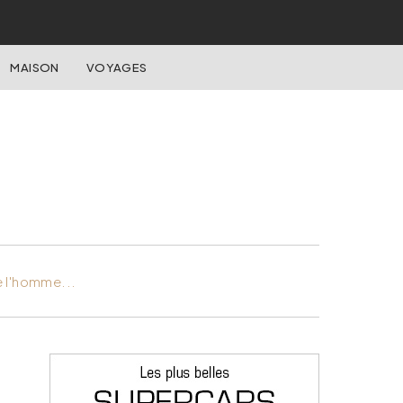
MAISON
VOYAGES
e l'homme...