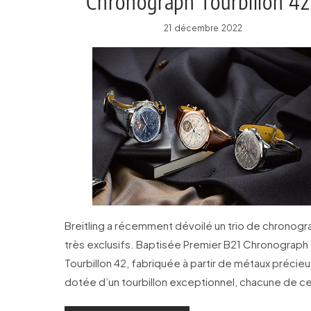
Chronograph Tourbillon 42
hommage aux fondateurs
21 décembre 2022
Breitling a récemment dévoilé un trio de chronog
très exclusifs. Baptisée Premier B21 Chronograph
Tourbillon 42, fabriquée à partir de métaux précieu
dotée d’un tourbillon exceptionnel, chacune de c
trois versions s’inspire de l’un des trois fondateurs