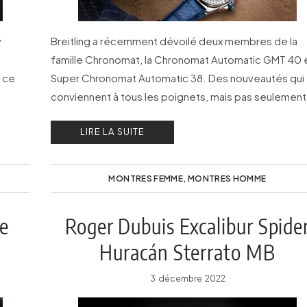
y
Breitling a récemment dévoilé deux membres de la
famille Chronomat, la Chronomat Automatic GMT 40 e
à ce
Super Chronomat Automatic 38. Des nouveautés qui
conviennent à tous les poignets, mais pas seulement 
a
LIRE LA SUITE
s
MONTRES FEMME
,
MONTRES HOMME
me
Roger Dubuis Excalibur Spide
Huracán Sterrato MB
3 décembre 2022