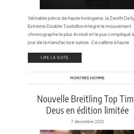
Véritable pièce de haute horlogerie, la Zenith Def
Extreme Double Tourbillon intègre le mouvement
chronographe le plus évolué et le pus compliqué 
jour de la manufacture suisse. Ce calibre à haute
fréquence, précis au 1/100e de seconde, rejoint l
LIRE LA SUITE
collection Defy Extreme à travers deux référence
produites en série.
MONTRES HOMME
Nouvelle Breitling Top Ti
Deus en édition limitée
7 décembre 2022