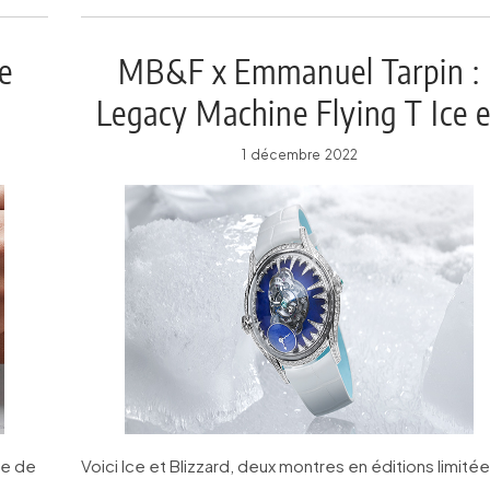
e
MB&F x Emmanuel Tarpin :
Legacy Machine Flying T Ice e
Blizzard
1 décembre 2022
le de
Voici Ice et Blizzard, deux montres en éditions limitée