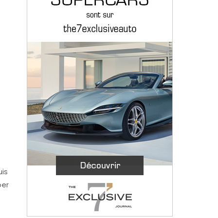
uis
per