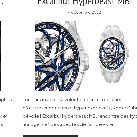
 :
Excalibur Hyperbeast MB
17 décembre 2022
raphes
Toujours mue par la volonté de créer des chef-
d’œuvres modernes et hyper expressifs, Roger Dub
x et
dévoile l’Excalibur Hyperbeast MB, rencontre des hy
es
horlogers et des adeptes de l’art de vivre
 de la
contemporain.