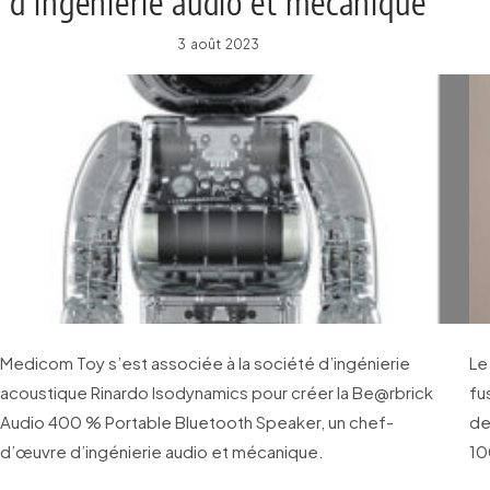
d’ingénierie audio et mécanique
3 août 2023
Medicom Toy s’est associée à la société d’ingénierie
Le
acoustique Rinardo Isodynamics pour créer la Be@rbrick
fu
Audio 400 % Portable Bluetooth Speaker, un chef-
de
d’œuvre d’ingénierie audio et mécanique.
10