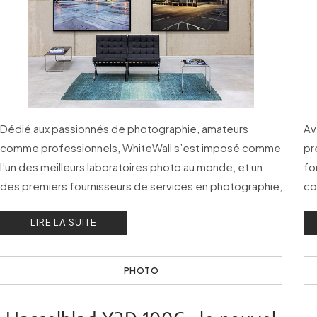
Dédié aux passionnés de photographie, amateurs
Av
comme professionnels, WhiteWall s’est imposé comme
pr
l’un des meilleurs laboratoires photo au monde, et un
fo
des premiers fournisseurs de services en photographie,
co
avec des technologies innovantes comme WhiteWall
LIRE LA SUITE
RoomView ou encore le Masterprint.
PHOTO