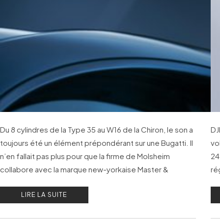
Du 8 cylindres de la Type 35 au W16 de la Chiron, le son a
DJ
toujours été un élément prépondérant sur une Bugatti. Il
vo
n’en fallait pas plus pour que la firme de Molsheim
24
collabore avec la marque new-yorkaise Master &
ré
Dynamic pour lancer une collection d’accessoires audio.
qu
LIRE LA SUITE