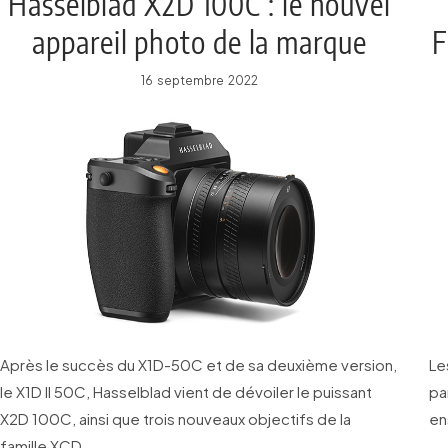
Hasselblad X2D 100C : le nouvel
appareil photo de la marque
F
suédoise
16 septembre 2022
Après le succès du X1D-50C et de sa deuxième version,
Le
le X1D II 50C, Hasselblad vient de dévoiler le puissant
pa
X2D 100C, ainsi que trois nouveaux objectifs de la
en
famille XCD.