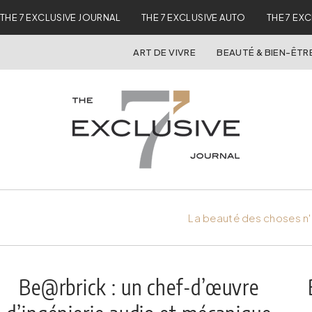
THE 7 EXCLUSIVE JOURNAL
THE 7 EXCLUSIVE AUTO
THE 7 EX
ART DE VIVRE
BEAUTÉ & BIEN-ÊTR
La beauté des choses n'
Be@rbrick : un chef-d’œuvre