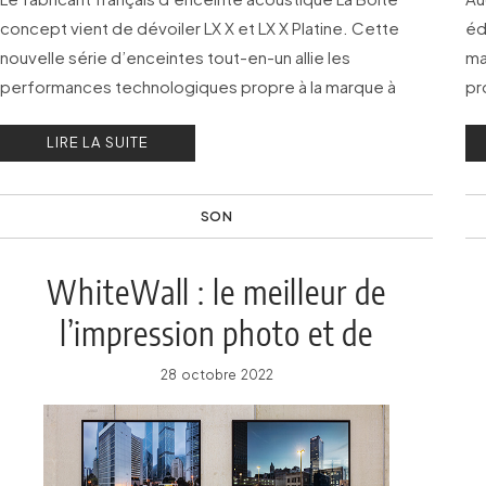
concept vient de dévoiler LX X et LX X Platine. Cette
éd
nouvelle série d’enceintes tout-en-un allie les
ma
performances technologiques propre à la marque à
pr
l’excellence des savoir-faire locaux dans le bois.
de
LIRE LA SUITE
SON
WhiteWall : le meilleur de
l’impression photo et de
l’encadrement sur mesure
28 octobre 2022