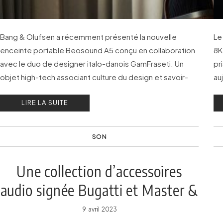
Bang & Olufsen a récemment présenté la nouvelle
Le
enceinte portable Beosound A5 conçu en collaboration
8K
avec le duo de designer italo-danois GamFraseti. Un
pr
objet high-tech associant culture du design et savoir-
au
faire technologique.
ca
LIRE LA SUITE
SON
Une collection d’accessoires
audio signée Bugatti et Master &
Dynamic
9 avril 2023