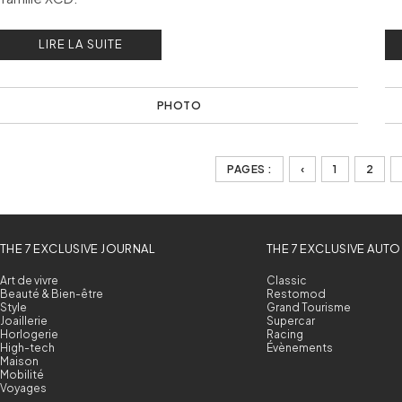
LIRE LA SUITE
PHOTO
PAGES :
‹
1
2
THE 7 EXCLUSIVE JOURNAL
THE 7 EXCLUSIVE AUTO
Art de vivre
Classic
Beauté & Bien-être
Restomod
Style
Grand Tourisme
Joaillerie
Supercar
Horlogerie
Racing
High-tech
Évènements
Maison
Mobilité
Voyages