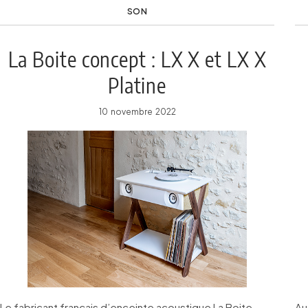
SON
La Boite concept : LX X et LX X
Platine
10 novembre 2022
Le fabricant français d’enceinte acoustique La Boite
Au