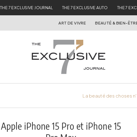
THE 7 EXCLUSIVE JOURNAL
THE 7 EXCLUSIVE AUTO
THE 7 EX
ART DE VIVRE
BEAUTÉ & BIEN-ÊTR
La beauté des choses n'
Apple iPhone 15 Pro et iPhone 15