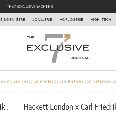
THE 7 EXCLUSIVE YACHTING
É & BIEN-ÊTRE
JOAILLERIE
HORLOGERIE
HIGH-TECH
es choses n'est que le reflet du talent et des compétences d
k :
Hackett London x Carl Friedri