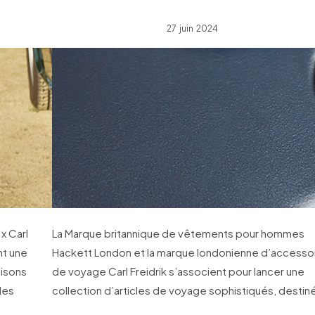
27 juin 2024
x Carl
La Marque britannique de vêtements pour hommes
nt une
Hackett London et la marque londonienne d’accesso
aisons
de voyage Carl Freidrik s’associent pour lancer une
les
collection d’articles de voyage sophistiqués, destin
aux globe-trotters modernes.