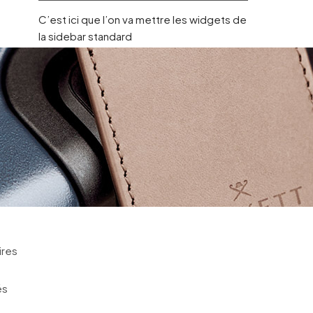
C’est ici que l’on va mettre les widgets de
la sidebar standard
ires
és