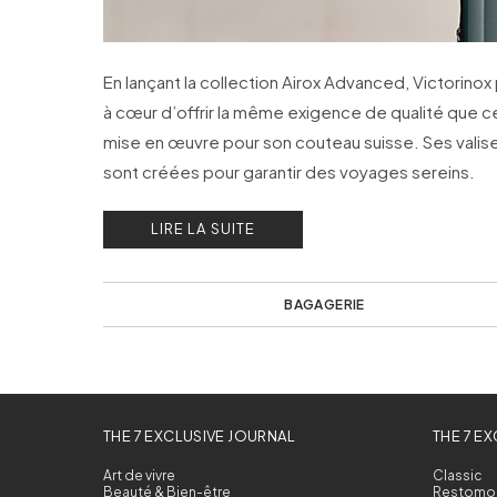
En lançant la collection Airox Advanced, Victorinox
à cœur d’offrir la même exigence de qualité que ce
mise en œuvre pour son couteau suisse. Ses valis
sont créées pour garantir des voyages sereins.
LIRE LA SUITE
BAGAGERIE
THE 7 EXCLUSIVE JOURNAL
THE 7 E
Art de vivre
Classic
Beauté & Bien-être
Restomo