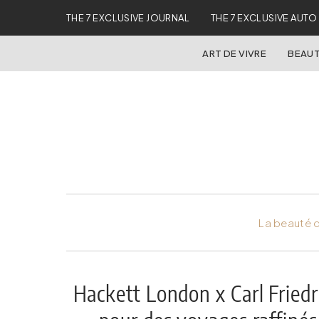
THE 7 EXCLUSIVE JOURNAL
THE 7 EXCLUSIVE AUTO
ART DE VIVRE
BEAUT
La beauté d
Hackett London x Carl Friedri