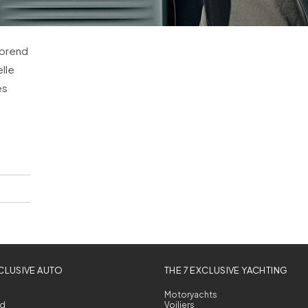
 prend
lle
es
XCLUSIVE AUTO
THE 7 EXCLUSIVE YACHTING
Motoryachts
d
Voiliers