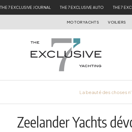
THE 7 EXCLUSIVE JOURNAL
THE 7 EXCLUSIVE AUTO
THE 7 EX
MOTORYACHTS
VOILIERS
La beauté des choses n'
Zeelander Yachts dévo