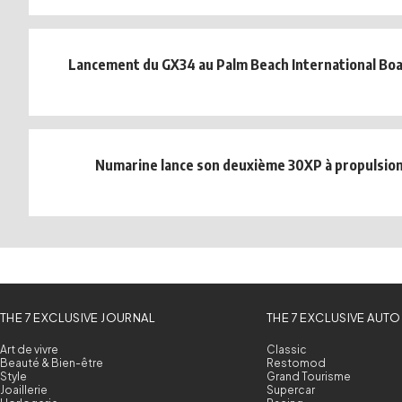
Lancement du GX34 au Palm Beach International Bo
Numarine lance son deuxième 30XP à propulsion
THE 7 EXCLUSIVE JOURNAL
THE 7 EXCLUSIVE AUTO
Art de vivre
Classic
Beauté & Bien-être
Restomod
Style
Grand Tourisme
Joaillerie
Supercar