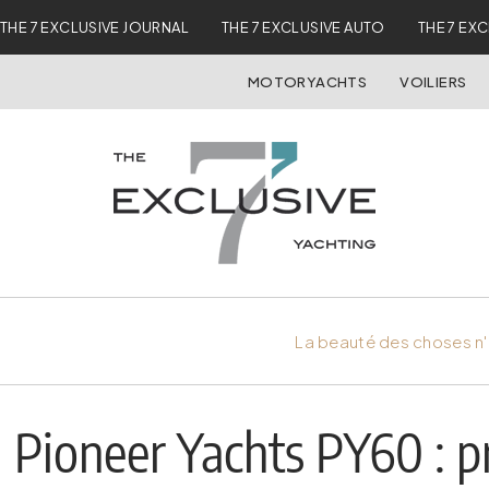
THE 7 EXCLUSIVE JOURNAL
THE 7 EXCLUSIVE AUTO
THE 7 EX
MOTORYACHTS
VOILIERS
La beauté des choses n'
Pioneer Yachts PY60 : p