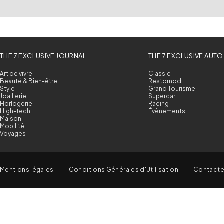
THE 7 EXCLUSIVE JOURNAL
THE 7 EXCLUSIVE AUTO
Art de vivre
Classic
Beauté & Bien-être
Restomod
Style
Grand Tourisme
Joaillerie
Supercar
Horlogerie
Racing
High-tech
Évènements
Maison
Mobilité
Voyages
Mentions légales
Conditions Générales d'Utilisation
Contact