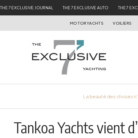
THE 7 EXCLUSIVE JOURNAL
THE 7 EXCLUSIVE AUTO
THE 7 EX
MOTORYACHTS
VOILIERS
La beauté des choses n'
Tankoa Yachts vient d’