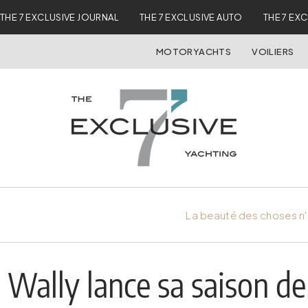
THE 7 EXCLUSIVE JOURNAL
THE 7 EXCLUSIVE AUTO
THE 7 EX
MOTORYACHTS
VOILIERS
La beauté des choses n'
Wally lance sa saison de