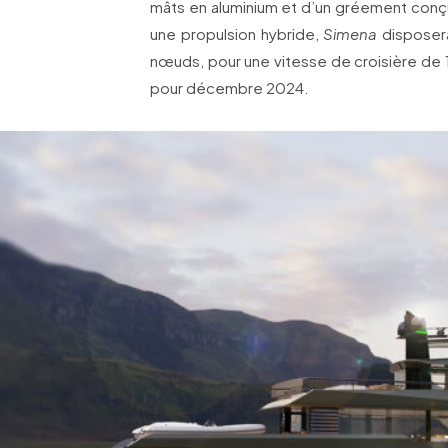
mâts en aluminium et d’un gréement conçu 
une propulsion hybride,
Simena
disposera
nœuds, pour une vitesse de croisière de 1
pour décembre 2024.