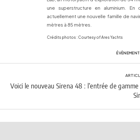
une superstructure en aluminium. En 
actuellement une nouvelle famille de nav
mètres à 85 mètres.
Crédits photos : Courtesy of Ares Yachts
ÉVÈNEMENT
ARTICL
Voici le nouveau Sirena 48 : l’entrée de gamme
Si