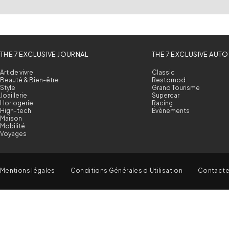
THE 7 EXCLUSIVE JOURNAL
THE 7 EXCLUSIVE AUTO
Art de vivre
Classic
Beauté & Bien-être
Restomod
Style
Grand Tourisme
Joaillerie
Supercar
Horlogerie
Racing
High-tech
Évènements
Maison
Mobilité
Voyages
Mentions légales
Conditions Générales d'Utilisation
Contact