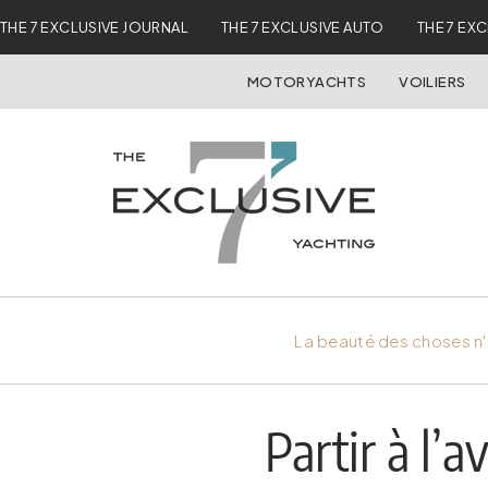
THE 7 EXCLUSIVE JOURNAL
THE 7 EXCLUSIVE AUTO
THE 7 EX
MOTORYACHTS
VOILIERS
La beauté des choses n'
Partir à l’