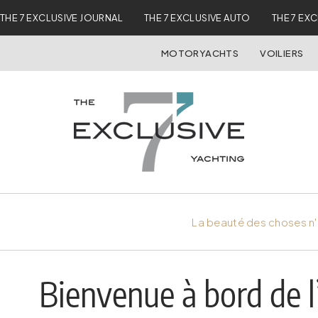
THE 7 EXCLUSIVE JOURNAL
THE 7 EXCLUSIVE AUTO
THE 7 EX
MOTORYACHTS
VOILIERS
La beauté des choses n'
Bienvenue à bord de l