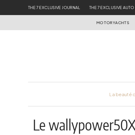
THE 7 EXCLUSIVE JOURNAL
THE 7 EXCLUSIVE AUTO
MOTORYACHTS
La beauté d
Le wallypower50X 