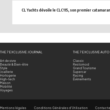
CL Yachts dévoile le CLC115, son premier catamaran
THE 7 EXCLUSIVE JOURNAL
THE 7 EXCLUSIVE AUTO
Art de vivre
Classic
Beauté & Bien-être
Restomod
Style
Grand Tourisme
Joaillerie
Supercar
Horlogerie
Racing
High-tech
Évènements
Maison
Mobilité
Voyages
Mentions légales
Conditions Générales d'Utilisation
Contact