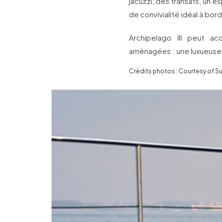
jacuzzi, des transats, un e
de convivialité idéal à bord
Archipelago III peut ac
aménagées : une luxueuse su
Crédits photos : Courtesy of S