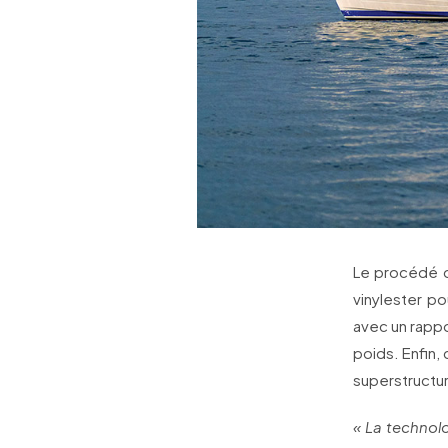
Le procédé d
vinylester po
avec un rappo
poids. Enfin,
superstructu
« La technolo