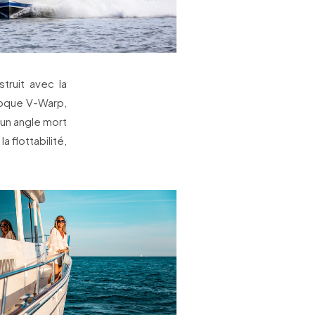
ruit avec la
coque V-Warp,
 un angle mort
a flottabilité,