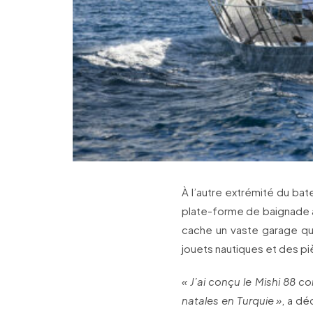
À l’autre extrémité du bat
plate-forme de baignade av
cache un vaste garage qui
jouets nautiques et des pi
« J’ai conçu le Mishi 88 
natales en Turquie »
, a dé