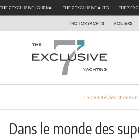
THE 7 EXCLUSIVE JOURNAL
THE 7 EXCLUSIVE AUTO
THE 7 EX
MOTORYACHTS
VOILIERS
La beauté des choses n'
Dans le monde des super