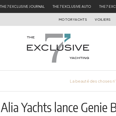
THE 7 EXCLUSIVE JOURNAL
THE 7 EXCLUSIVE AUTO
THE 7 EX
MOTORYACHTS
VOILIERS
La beauté des choses n'
Alia Yachts lance Genie 