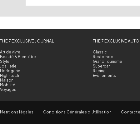
THE 7 EXCLUSIVE JOURNAL
THE 7 EXCLUSIVE AUTO
Art de vivre
Classic
Beauté & Bien-être
Restomod
Style
Grand Tourisme
Joaillerie
Supercar
Horlogerie
Racing
High-tech
Évènements
Maison
Mobilité
Voyages
Mentions légales
Conditions Générales d'Utilisation
Contact