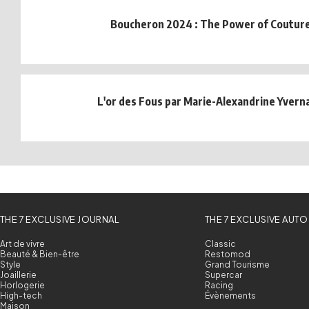
Boucheron 2024 : The Power of Coutur
L'or des Fous par Marie-Alexandrine Yvern
THE 7 EXCLUSIVE JOURNAL
THE 7 EXCLUSIVE AUTO
Art de vivre
Classic
Beauté & Bien-être
Restomod
Style
Grand Tourisme
Joaillerie
Supercar
Horlogerie
Racing
High-tech
Évènements
Maison