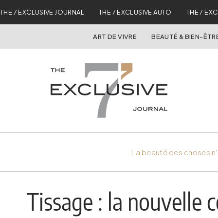
THE 7 EXCLUSIVE JOURNAL
THE 7 EXCLUSIVE AUTO
THE 7 EX
ART DE VIVRE
BEAUTÉ & BIEN-ÊTR
La beauté des choses n'
Tissage : la nouvelle c