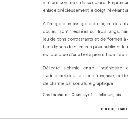
matière comme un tissu coloré. Empruntan
enlace précieusement le doigt, révélant u
À l’image d’un tissage entrelaçant des fi
couleur sont tressées sur trois rangs, h
jeu de tons contrastants et de formes à
fines lignes de diamants pour sublimer le
est ponctué d’une belle pierre facettée, se 
Délicate alchimie entre l’ingéniosité 
traditionnel de la joaillerie française, cet
de charme par son allure graphique.
Crédits photos : Courtesy of Isabelle Langlois
BIJOUX
,
JOAILL