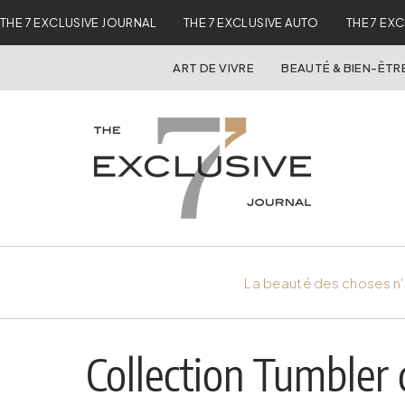
THE 7 EXCLUSIVE JOURNAL
THE 7 EXCLUSIVE AUTO
THE 7 EX
ART DE VIVRE
BEAUTÉ & BIEN-ÊTR
La beauté des choses n'
Collection Tumbler 