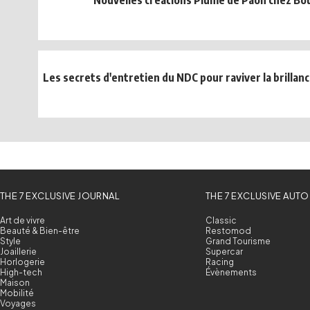
Nouvelles créations Plume de Paon chez Bo
Les secrets d'entretien du NDC pour raviver la brillanc
THE 7 EXCLUSIVE JOURNAL
THE 7 EXCLUSIVE AUTO
Art de vivre
Classic
Beauté & Bien-être
Restomod
Style
Grand Tourisme
Joaillerie
Supercar
Horlogerie
Racing
High-tech
Évènements
Maison
Mobilité
Voyages