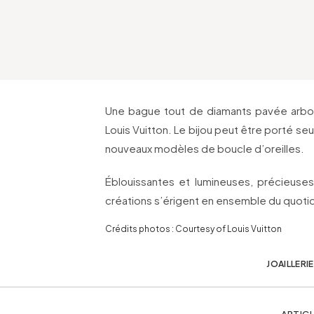
Une bague tout de diamants pavée arbore,
Louis Vuitton. Le bijou peut être porté se
nouveaux modèles de boucle d’oreilles.
Éblouissantes et lumineuses, précieuse
créations s’érigent en ensemble du quotid
Crédits photos : Courtesy of Louis Vuitton
JOAILLERIE
ARTICL