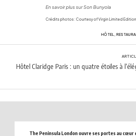
En savoir plus sur Son Bunyola
Crédits photos : Courtesy of Virgin Limited Editio
HÔTEL
,
RESTAURA
ARTICL
Hôtel Claridge Paris : un quatre étoiles à l’él
The Peninsula London ouvre ses portes au cœur 