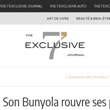
THE 7 EXCLUSIVE JOURNAL
THE 7 EXCLUSIVE AUTO
THE 7 EX
ART DE VIVRE
BEAUTÉ & BIEN-ÊTR
La beauté des choses n'
Son Bunyola rouvre ses 