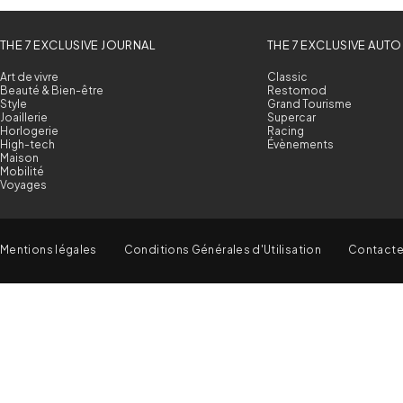
THE 7 EXCLUSIVE JOURNAL
THE 7 EXCLUSIVE AUTO
Art de vivre
Classic
Beauté & Bien-être
Restomod
Style
Grand Tourisme
Joaillerie
Supercar
Horlogerie
Racing
High-tech
Évènements
Maison
Mobilité
Voyages
Mentions légales
Conditions Générales d'Utilisation
Contact