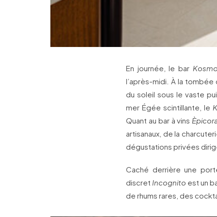
En journée, le bar
Kosmo
l’après-midi. À la tombée
du soleil sous le vaste pui
mer Égée scintillante, le
K
Quant au bar à vins
Èpicor
artisanaux, de la charcuter
dégustations privées diri
Caché derrière une por
discret
Incognito
est un b
de rhums rares, des cocktai