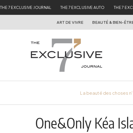
THE 7 EXCLUSIVE JOURNAL
THE 7 EXCLUSIVE AUTO
THE 7 EX
ART DE VIVRE
BEAUTÉ & BIEN-ÊTR
La beauté des choses n'
One&Only Kéa Isla