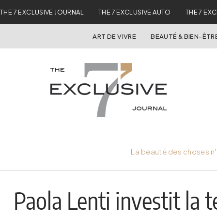
THE 7 EXCLUSIVE JOURNAL
THE 7 EXCLUSIVE AUTO
THE 7 EX
ART DE VIVRE
BEAUTÉ & BIEN-ÊTR
La beauté des choses n'
Paola Lenti investit la 