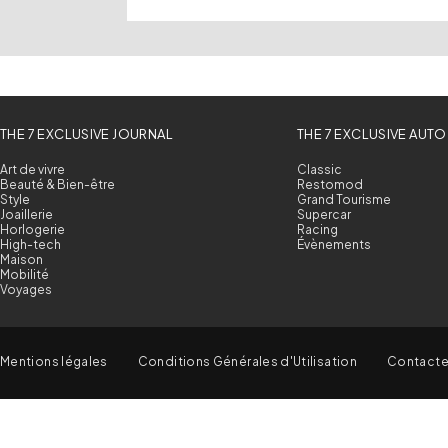
THE 7 EXCLUSIVE JOURNAL
THE 7 EXCLUSIVE AUTO
Art de vivre
Classic
Beauté & Bien-être
Restomod
Style
Grand Tourisme
Joaillerie
Supercar
Horlogerie
Racing
High-tech
Évènements
Maison
Mobilité
Voyages
Mentions légales
Conditions Générales d'Utilisation
Contact