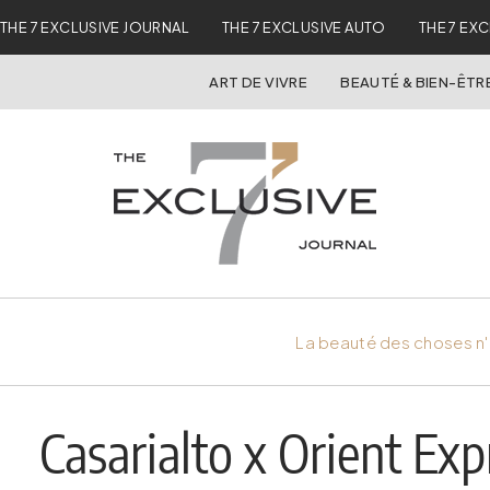
THE 7 EXCLUSIVE JOURNAL
THE 7 EXCLUSIVE AUTO
THE 7 EX
ART DE VIVRE
BEAUTÉ & BIEN-ÊTR
La beauté des choses n'
Casarialto x Orient Exp