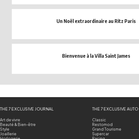
Un Noël extraordinaire au Ritz Paris
Bienvenue à la Villa Saint James
THE 7 EXCLUSIVE JOURNAL
THE 7 EXCLUSIVE AUTO
Art de vivre
Classic
Beauté & Bien-être
Restomod
Style
Grand Tourisme
Joaillerie
Supercar
Horlogerie
Racing