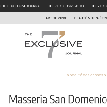
THE 7 EXCLUSIVE JOURNAL
THE 7 EXCLUSIVE AUTO
THE 7 EX
ART DE VIVRE
BEAUTÉ & BIEN-ÊTR
La beauté des choses n'
Masseria San Domenico 