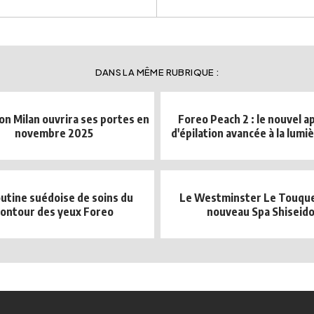
DANS LA MÊME RUBRIQUE :
on Milan ouvrira ses portes en
Foreo Peach 2 : le nouvel a
novembre 2025
d'épilation avancée à la lumiè
outine suédoise de soins du
Le Westminster Le Touque
contour des yeux Foreo
nouveau Spa Shiseid