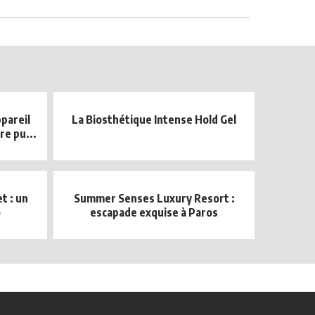
ppareil
La Biosthétique Intense Hold Gel
re pu...
t : un
Summer Senses Luxury Resort :
o
escapade exquise à Paros