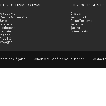
THE 7 EXCLUSIVE JOURNAL
THE 7 EXCLUSIVE AUTO
Art de vivre
Classic
Beauté & Bien-être
Restomod
Style
Grand Tourisme
Joaillerie
Supercar
Horlogerie
Racing
High-tech
Évènements
Maison
Mobilité
Voyages
Mentions légales
Conditions Générales d'Utilisation
Contact