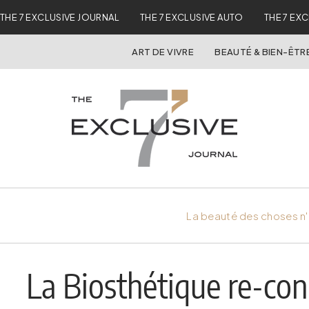
THE 7 EXCLUSIVE JOURNAL
THE 7 EXCLUSIVE AUTO
THE 7 EX
ART DE VIVRE
BEAUTÉ & BIEN-ÊTR
La beauté des choses n'
La Biosthétique re-con