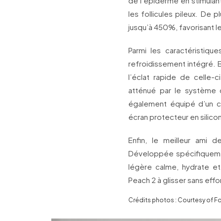
de l’épiderme en stimulan
les follicules pileux. De p
jusqu’à 450%, favorisant l
Parmi les caractéristiq
refroidissement intégré. B
l’éclat rapide de celle-
atténué par le système d
également équipé d’un ca
écran protecteur en silico
Enfin, le meilleur ami 
Développée spécifiquemen
légère calme, hydrate et 
Peach 2 à glisser sans effor
Crédits photos : Courtesy of F