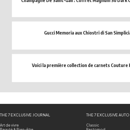
Champagne De Saint-Gall : Coffret Magnum So Dark 
Gucci Memoria aux Chiostri di San Simplic
Voici la première collection de carnets Couture 
THE 7 EXCLUSIVE JOURNAL
THE 7 EXCLUSIVE AUTO
Art de vivre
Classic
Beauté & Bien-être
Restomod