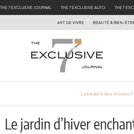
THE 7 EXCLUSIVE JOURNAL
THE 7 EXCLUSIVE AUTO
THE 7 EX
ART DE VIVRE
BEAUTÉ & BIEN-ÊTR
La beauté des choses n'
Le jardin d’hiver encha