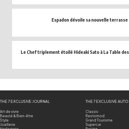
Espadon dévoile sa nouvelle terrasse
Le Chef triplement étoilé Hideaki Sato à La Table de
THE 7 EXCLUSIVE JOURNAL
THE 7 EXCLUSIVE AUTO
Art de vivre
Classic
Beauté & Bien-être
Restomod
Style
Grand Tourisme
Joaillerie
Supercar
Horlogerie
Racing