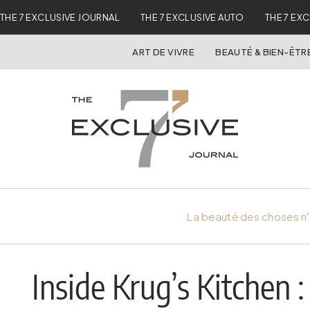
THE 7 EXCLUSIVE JOURNAL
THE 7 EXCLUSIVE AUTO
THE 7 EX
ART DE VIVRE
BEAUTÉ & BIEN-ÊTR
La beauté des choses n'
Inside Krug’s Kitchen 