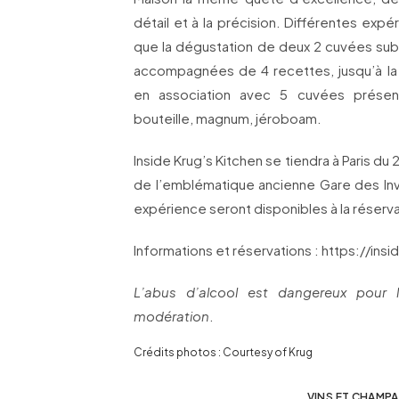
détail et à la précision. Différentes exp
que la dégustation de deux 2 cuvées sub
accompagnées de 4 recettes, jusqu’à la
en association avec 5 cuvées présent
bouteille, magnum, jéroboam.
Inside Krug’s Kitchen se tiendra à Paris d
de l’emblématique ancienne Gare des Inv
expérience seront disponibles à la réserva
Informations et réservations :
https://ins
L’abus d’alcool est dangereux pour
modération
.
Crédits photos : Courtesy of Krug
VINS ET CHAMP