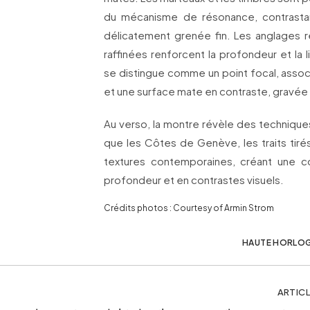
du mécanisme de résonance, contrastan
délicatement grenée fin. Les anglages ré
raffinées renforcent la profondeur et la l
se distingue comme un point focal, associ
et une surface mate en contraste, gravée 
Au verso, la montre révèle des techniques 
que les Côtes de Genève, les traits tiré
textures contemporaines, créant une co
profondeur et en contrastes visuels.
Crédits photos : Courtesy of Armin Strom
HAUTE HORLOG
ARTICL