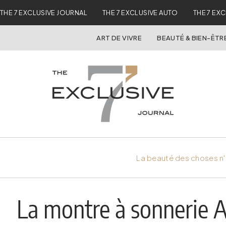
THE 7 EXCLUSIVE JOURNAL
THE 7 EXCLUSIVE AUTO
THE 7 EX
ART DE VIVRE
BEAUTÉ & BIEN-ÊTR
La beauté des choses n'
La montre à sonnerie 