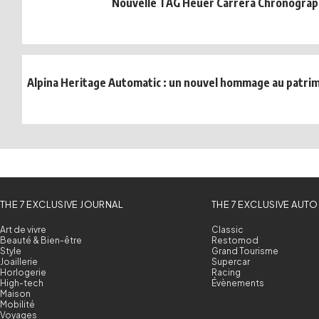
Nouvelle TAG Heuer Carrera Chronograp
Alpina Heritage Automatic : un nouvel hommage au patrim
THE 7 EXCLUSIVE JOURNAL
THE 7 EXCLUSIVE AUTO
Art de vivre
Classic
Beauté & Bien-être
Restomod
Style
Grand Tourisme
Joaillerie
Supercar
Horlogerie
Racing
High-tech
Évènements
Maison
Mobilité
Voyages