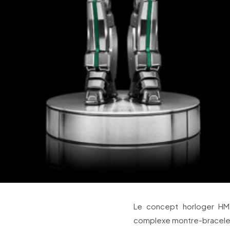
Le concept horloger HM
complexe montre-bracelet 