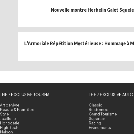
Nouvelle montre Herbelin Galet Squel
L'Armoriale Répétition Mystérieuse : Hommage à Mi
THE 7 EXCLUSIVE JOURNAL
THE 7 EXCLUSIVE AUTO
Art de vivre
Classic
Beauté & Bien-être
Restomod
Style
Grand Tourisme
Joaillerie
Supercar
Horlogerie
Racing
High-tech
Évènements
Maison