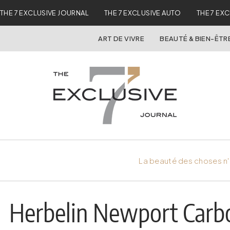
THE 7 EXCLUSIVE JOURNAL
THE 7 EXCLUSIVE AUTO
THE 7 EX
ART DE VIVRE
BEAUTÉ & BIEN-ÊTR
La beauté des choses n'
Herbelin Newport Carbo