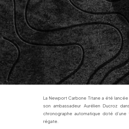
La Newport Carbone Titane a été lancée
son ambassadeur Aurélien Ducroz da
chronographe automatique doté d’une 
régate.