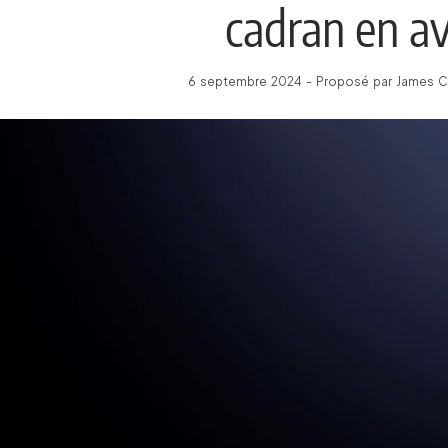
cadran en a
6 septembre 2024 - Proposé par James C 