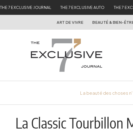
THE 7 EXCLUSIVE JOURNAL
THE 7 EXCLUSIVE AUTO
THE 7 EX
ART DE VIVRE
BEAUTÉ & BIEN-ÊTR
La beauté des choses n'
La Classic Tourbillon