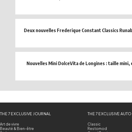
Deux nouvelles Frederique Constant Classics Runa
Nouvelles Mini DolceVita de Longines : taille mini,
THE 7 EXCLUSIVE JOURNAL
THE 7 EXCLUSIVE AUTO
Art de vivre
Classic
Beauté & Bien-être
Restomod