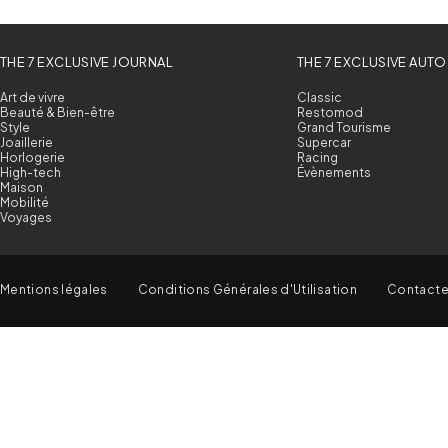
THE 7 EXCLUSIVE JOURNAL
THE 7 EXCLUSIVE AUTO
Art de vivre
Classic
Beauté & Bien-être
Restomod
Style
Grand Tourisme
Joaillerie
Supercar
Horlogerie
Racing
High-tech
Évènements
Maison
Mobilité
Voyages
Mentions légales
Conditions Générales d'Utilisation
Contact