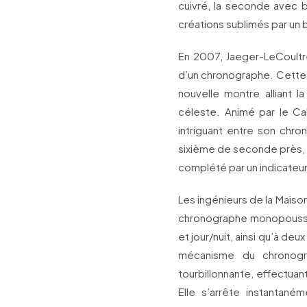
cuivré, la seconde avec b
créations sublimés par un b
En 2007, Jaeger-LeCoultr
d’un chronographe. Cette 
nouvelle montre alliant 
céleste. Animé par le Ca
intriguant entre son chr
sixième de seconde près, et
complété par un indicateur 
Les ingénieurs de la Maiso
chronographe monopoussoi
et jour/nuit, ainsi qu’à d
mécanisme du chronogr
tourbillonnante, effectuan
Elle s’arrête instantan