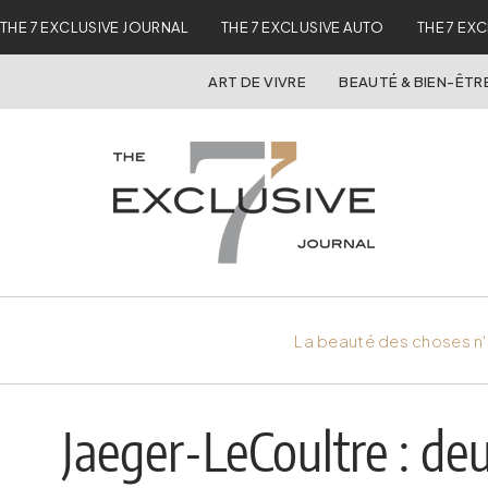
THE 7 EXCLUSIVE JOURNAL
THE 7 EXCLUSIVE AUTO
THE 7 EX
ART DE VIVRE
BEAUTÉ & BIEN-ÊTR
La beauté des choses n'
Jaeger-LeCoultre : de