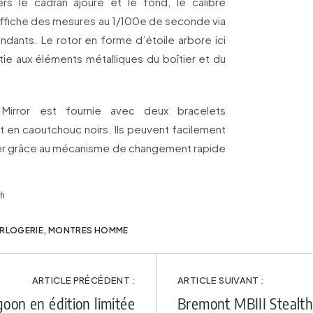
vers le cadran ajouré et le fond, le calibre
ffiche des mesures au 1/100e de seconde via
ants. Le rotor en forme d’étoile arbore ici
rtie aux éléments métalliques du boîtier et du
Mirror est fournie avec deux bracelets
t en caoutchouc noirs. Ils peuvent facilement
ier grâce au mécanisme de changement rapide
th
RLOGERIE
,
MONTRES HOMME
ARTICLE PRÉCÉDENT :
ARTICLE SUIVANT :
goon en édition limitée
Bremont MBIII Stealth 