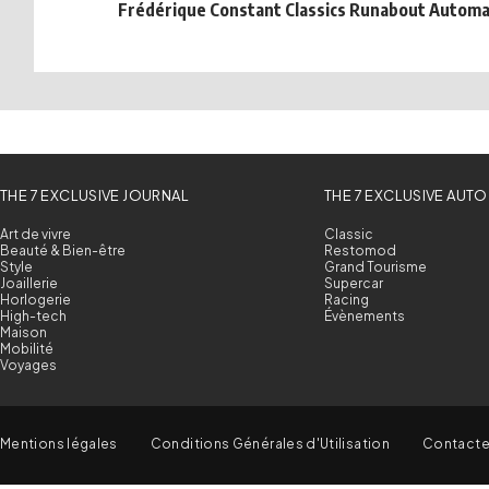
Frédérique Constant Classics Runabout Autom
THE 7 EXCLUSIVE JOURNAL
THE 7 EXCLUSIVE AUTO
Art de vivre
Classic
Beauté & Bien-être
Restomod
Style
Grand Tourisme
Joaillerie
Supercar
Horlogerie
Racing
High-tech
Évènements
Maison
Mobilité
Voyages
Mentions légales
Conditions Générales d'Utilisation
Contact