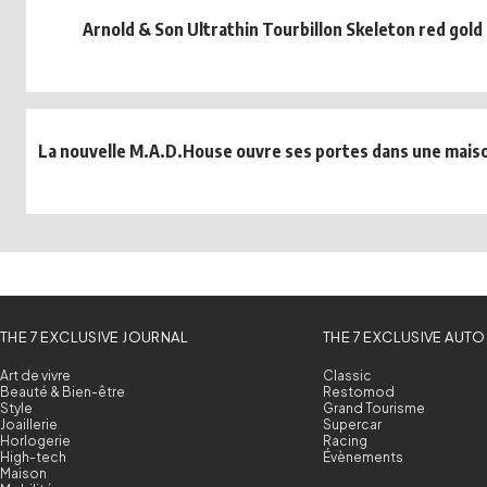
Arnold & Son Ultrathin Tourbillon Skeleton red gold
La nouvelle M.A.D.House ouvre ses portes dans une maison
THE 7 EXCLUSIVE JOURNAL
THE 7 EXCLUSIVE AUTO
Art de vivre
Classic
Beauté & Bien-être
Restomod
Style
Grand Tourisme
Joaillerie
Supercar
Horlogerie
Racing
High-tech
Évènements
Maison