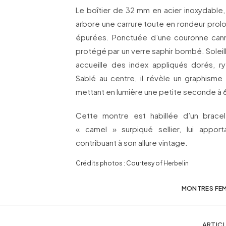
Le boîtier de 32 mm en acier inoxydable,
arbore une carrure toute en rondeur prol
épurées. Ponctuée d’une couronne canne
protégé par un verre saphir bombé. Soleill
accueille des index appliqués dorés, r
Sablé au centre, il révèle un graphism
mettant en lumière une petite seconde à 
Cette montre est habillée d’un bracel
« camel » surpiqué sellier, lui appor
contribuant à son allure vintage.
Crédits photos : Courtesy of Herbelin
MONTRES FE
ARTICL