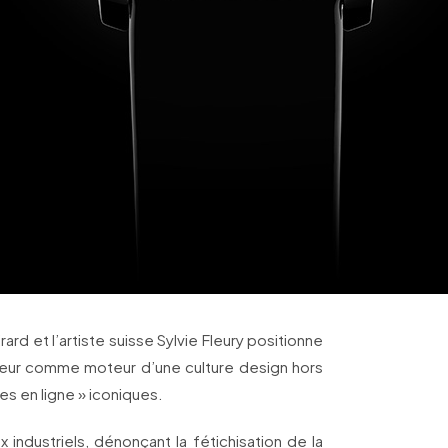
rard et l’artiste suisse Sylvie Fleury positionne
ateur comme moteur d’une culture design hors
lles en ligne » iconiques.
 industriels, dénonçant la fétichisation de la