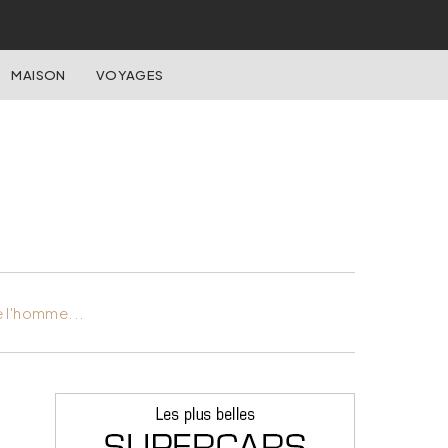
MAISON
VOYAGES
e l'homme...