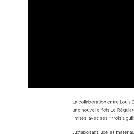
La collaboration entre Louis E
une nouvelle fois Le Régul
limites, avec ses « trois aigui
Juxtaposant luxe et matériaux