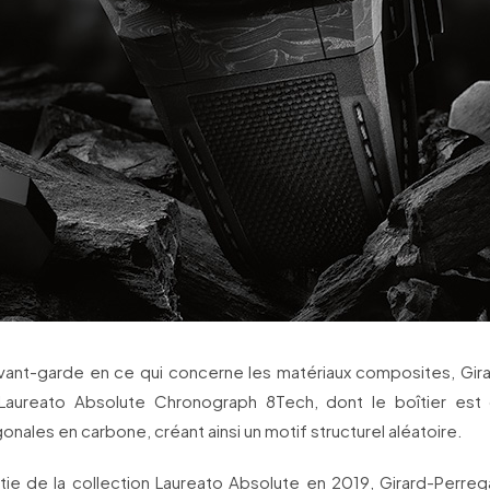
’avant-garde en ce qui concerne les matériaux composites, Gir
Laureato Absolute Chronograph 8Tech, dont le boîtier est
nales en carbone, créant ainsi un motif structurel aléatoire.
rtie de la collection Laureato Absolute en 2019, Girard-Perre