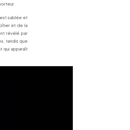
porteur.
est sablée et
îtier et de la
ent révélé par
ex, tandis que
 qui apparaît