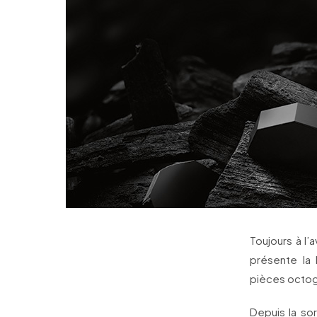
Toujours à l
présente la 
pièces octogo
Depuis la so