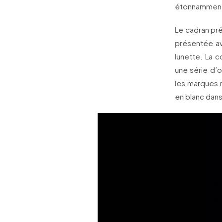
étonnamment 
Le cadran pr
présentée ave
lunette. La c
une série d’o
les marques 
en blanc dans