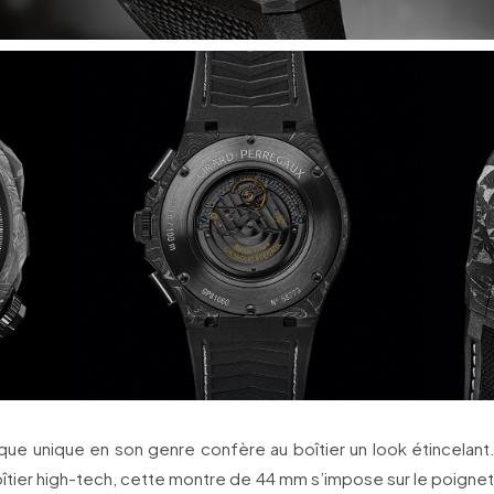
ue unique en son genre confère au boîtier un look étincelant.
îtier high-tech, cette montre de 44 mm s’impose sur le poignet