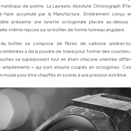
s matériaux de pointe. La Laureato Absolute Chronograph 8Te
ir-faire accumulé par la Manufacture. Entièrement conçu e
èle présente une lunette octogonale placée au-dessus
ui elle-même repose sur un boîtier de forme tonneau angulaire.
 du boîtier se compose de fibres de carbone unidirection
combinées à de la poudre de titane pour former des couche
ouches se superposent tout en étant chacune orientée diff
 empilements » qui sont ensuite coupés en octogones. Ces
n moule pour être chauffés et soumis à une pression extrême.