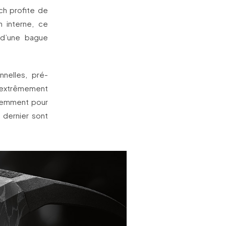
ch profite de
n interne, ce
 d’une bague
nelles, pré-
s extrêmement
éremment pour
 dernier sont