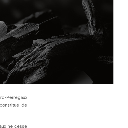
ard-Perregaux
 constitué de
gaux ne cesse