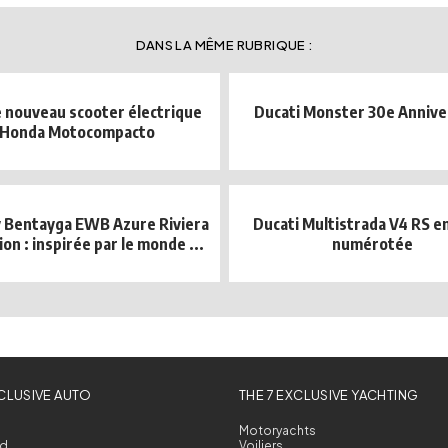
DANS LA MÊME RUBRIQUE :
le nouveau scooter électrique
Ducati Monster 30e Annive
Honda Motocompacto
 Bentayga EWB Azure Riviera
Ducati Multistrada V4 RS en
ion : inspirée par le monde ...
numérotée
XCLUSIVE AUTO
THE 7 EXCLUSIVE YACHTING
Motoryachts
d
Voiliers