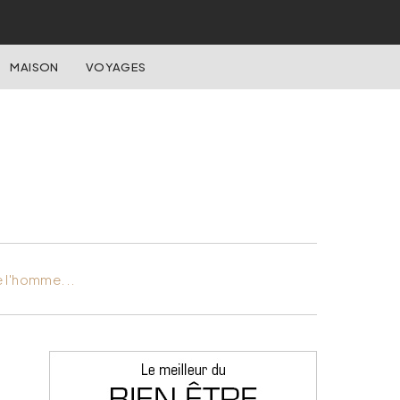
MAISON
VOYAGES
e l'homme...