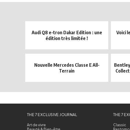
Audi Q8 e-tron Dakar Edition : une
Voici 
édition très limitée !
Nouvelle Mercedes Classe E All-
Bentley
Terrain
Collect
THE 7 EXCLUSIVE JOURNAL
THE 7 E
Art de vivre
Classic
Beauté & Bien-être
Restomo