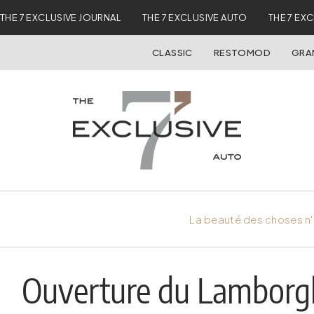
THE 7 EXCLUSIVE JOURNAL
THE 7 EXCLUSIVE AUTO
THE 7 EX
CLASSIC
RESTOMOD
GRA
La beauté des choses n'
Ouverture du Lamborgh