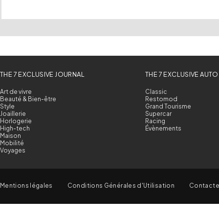
THE 7 EXCLUSIVE JOURNAL
THE 7 EXCLUSIVE AUTO
Art de vivre
Classic
Beauté & Bien-être
Restomod
Style
Grand Tourisme
Joaillerie
Supercar
Horlogerie
Racing
High-tech
Évènements
Maison
Mobilité
Voyages
Mentions légales
Conditions Générales d'Utilisation
Contact