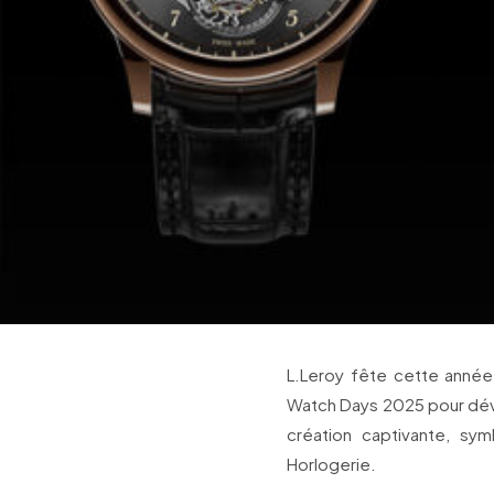
L.Leroy fête cette année
Watch Days 2025 pour dévo
création captivante, sy
Horlogerie.