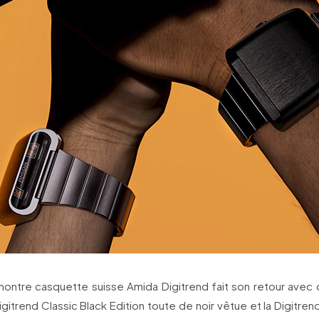
ontre casquette suisse Amida Digitrend fait son retour avec 
Digitrend Classic Black Edition toute de noir vêtue et la Digitren