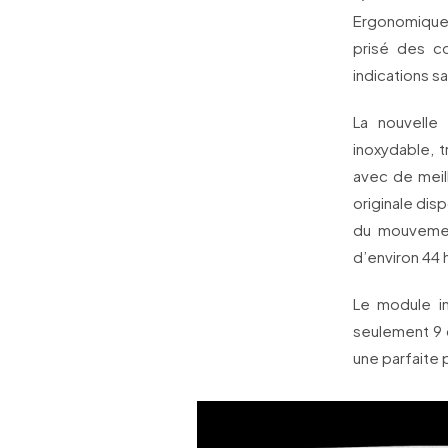
Ergonomique,
prisé des c
indications s
La nouvelle
inoxydable, t
avec de meill
originale dis
du mouvemen
d’environ 44 
Le module i
seulement 9 
une parfaite 