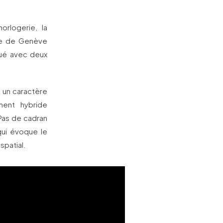
rlogerie, la
rie de Genève
rqué avec deux
c un caractère
ment hybride
Pas de cadran
qui évoque le
spatial.