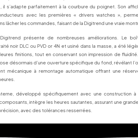
 il s’adapte parfaitement à la courbure du poignet. Son affich
onducteurs avec les premières « drivers watches », permet
ans lâcher les commandes, faisant de la Digitrend une vraie mont
 Digitrend présente de nombreuses améliorations. Le boît
raité noir DLC ou PVD or 4N et usiné dans la masse, a été lég
eures finitions, tout en conservant son impression de fluidit
pose désormais d’une ouverture spécifique du fond, révélant l’
t mécanique à remontage automatique offrant une réser
heures.
nterne, développé spécifiquement avec une construction à 
composants, intègre les heures sautantes, assurant une grande 
précision, avec des tolérances resserrées.