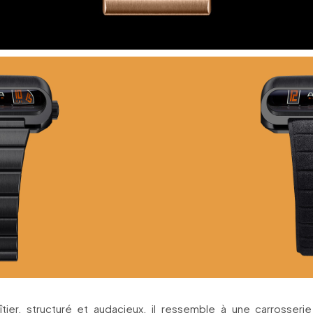
tier, structuré et audacieux, il ressemble à une carrosseri