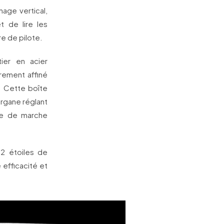
age vertical,
 de lire les
re de pilote.
ier en acier
èrement affiné
é. Cette boîte
organe réglant
ve de marche
2 étoiles de
efficacité et