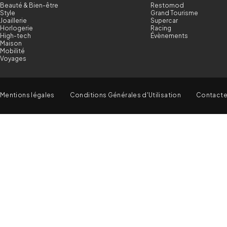
Beauté & Bien-être
Restomod
Style
Grand Tourisme
Joaillerie
Supercar
Horlogerie
Racing
High-tech
Évènements
Maison
Mobilité
Voyages
Mentions légales
Conditions Générales d'Utilisation
Contact