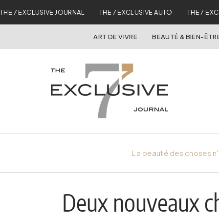
THE 7 EXCLUSIVE JOURNAL
THE 7 EXCLUSIVE AUTO
THE 7 EX
ART DE VIVRE
BEAUTÉ & BIEN-ÊTR
La beauté des choses n'
Deux nouveaux c