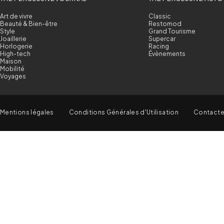
Art de vivre
Classic
Beauté & Bien-être
Restomod
Style
Grand Tourisme
Joaillerie
Supercar
Horlogerie
Racing
High-tech
Évènements
Maison
Mobilité
Voyages
Mentions légales
Conditions Générales d'Utilisation
Contact