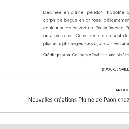
Déclinée en citrine, péridot, rhodolite
corps de bague en or rose, délicatement
couleur ou de tsavorites. Par sa finesse, 
ou à plusieurs. Cumulées sur un seul d
plusieurs phalanges, ces bijoux offrent u
Crédits photos : Courtesy of Isabelle Langlois Par
BIJOUX
,
JOAILL
ARTICL
Nouvelles créations Plume de Paon che