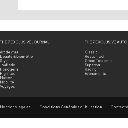
THE 7 EXCLUSIVE JOURNAL
THE 7 EXCLUSIVE AUTO
Art de vivre
Classic
Beauté & Bien-être
Restomod
Style
Grand Tourisme
Joaillerie
Supercar
Horlogerie
Racing
High-tech
Évènements
Maison
Mobilité
Voyages
Mentions légales
Conditions Générales d'Utilisation
Contact