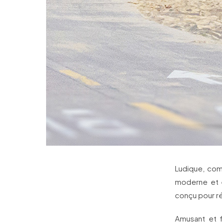
Ludique, com
moderne et 
conçu pour r
Amusant et f