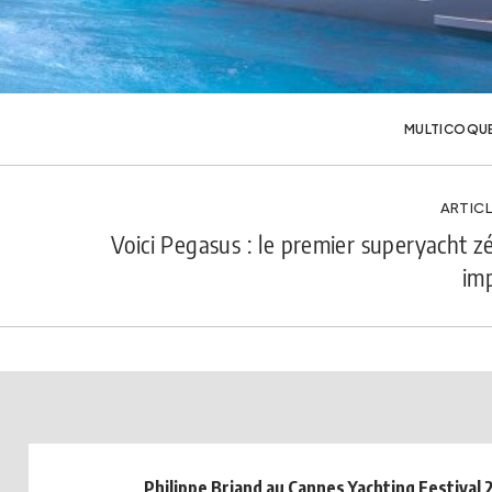
MULTICOQU
ARTICL
Voici Pegasus : le premier superyacht z
im
Philippe Briand au Cannes Yachting Festival 