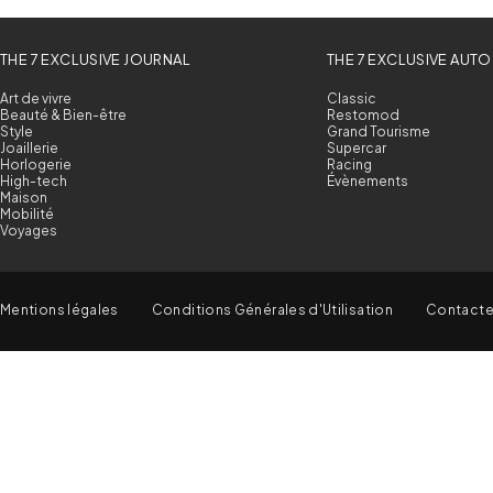
THE 7 EXCLUSIVE JOURNAL
THE 7 EXCLUSIVE AUTO
Art de vivre
Classic
Beauté & Bien-être
Restomod
Style
Grand Tourisme
Joaillerie
Supercar
Horlogerie
Racing
High-tech
Évènements
Maison
Mobilité
Voyages
Mentions légales
Conditions Générales d'Utilisation
Contact