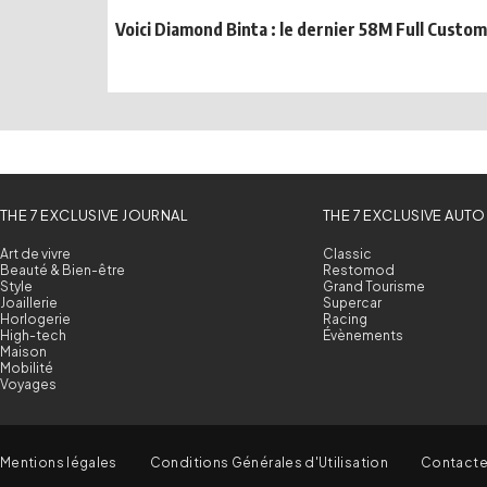
Voici Diamond Binta : le dernier 58M Full Custo
THE 7 EXCLUSIVE JOURNAL
THE 7 EXCLUSIVE AUTO
Art de vivre
Classic
Beauté & Bien-être
Restomod
Style
Grand Tourisme
Joaillerie
Supercar
Horlogerie
Racing
High-tech
Évènements
Maison
Mobilité
Voyages
Mentions légales
Conditions Générales d'Utilisation
Contact