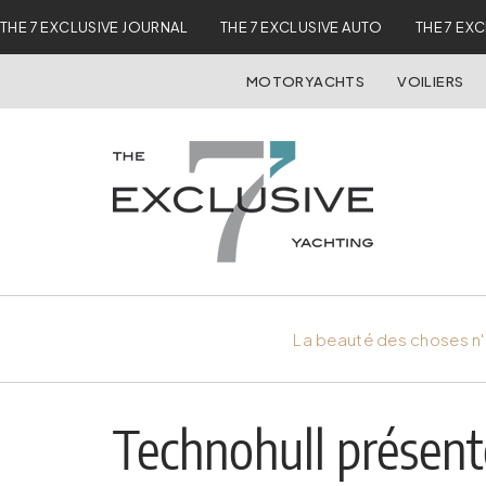
THE 7 EXCLUSIVE JOURNAL
THE 7 EXCLUSIVE AUTO
THE 7 EX
MOTORYACHTS
VOILIERS
La beauté des choses n'
Technohull présent